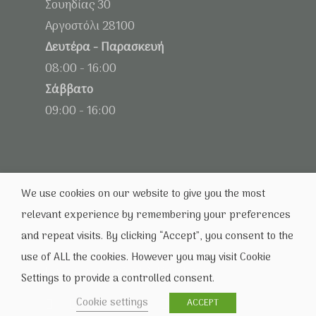
Σουηδίας 30
Αργοστόλι 28100
Δευτέρα - Παρασκευή
08:00 - 16:00
Σάββατο
09:00 - 16:00
We use cookies on our website to give you the most
relevant experience by remembering your preferences
and repeat visits. By clicking “Accept”, you consent to the
© 2026 Infoline | Computers Kefalonia | Αναλώσιμα |
use of ALL the cookies. However you may visit Cookie
Κατασκευή Ιστοσελίδων |. All Rights Reserved.
Settings to provide a controlled consent.
Cookie settings
ACCEPT
facebook
linkedin
google-
instagram
messenger
tiktok
phone
email