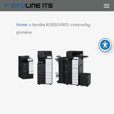
Men
Skip
to
main
Home
»
konika1628804905-removebg-
content
preview