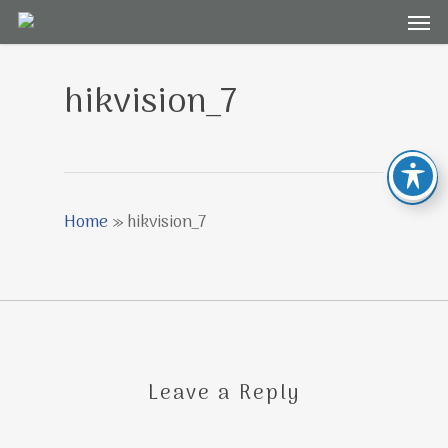
Men
Skip
to
main
hikvision_7
content
Home
»
hikvision_7
Leave a Reply