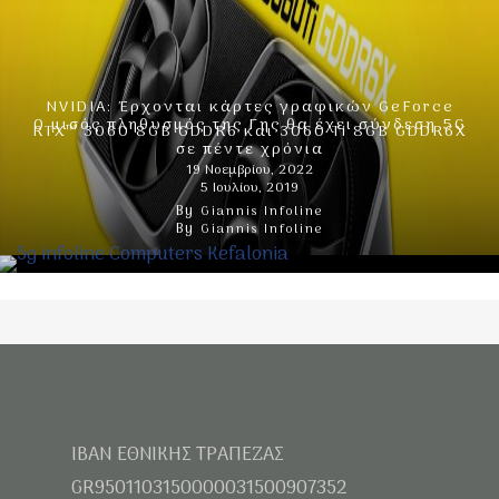
NVIDIA: Έρχονται κάρτες γραφικών GeForce
Ο μισός πληθυσμός της Γης θα έχει σύνδεση 5G
RTX™ 3060 8GB GDDR6 και 3060 Ti 8GB GDDR6X
σε πέντε χρόνια
19 Νοεμβρίου, 2022
5 Ιουλίου, 2019
By
Giannis Infoline
By
Giannis Infoline
IBAN ΕΘΝΙΚΗΣ ΤΡΑΠΕΖΑΣ
GR9501103150000031500907352