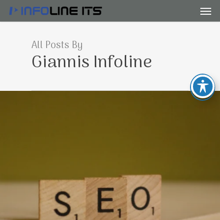
Men
Skip
to
main
All Posts By
content
Giannis Infoline